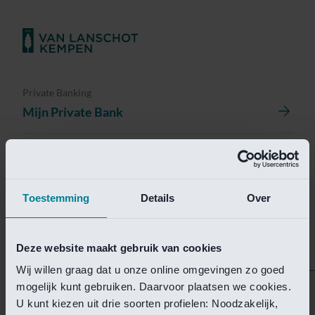
Private Banking
Mijn Private Bank
Investment Management
Investment Management Portal
Toestemming
Details
Over
Investment Banking
Van Lanschot Kempen Research
Deze website maakt gebruik van cookies
Wij willen graag dat u onze online omgevingen zo goed
mogelijk kunt gebruiken. Daarvoor plaatsen we cookies.
Helaas is deze pagina
U kunt kiezen uit drie soorten profielen: Noodzakelijk,