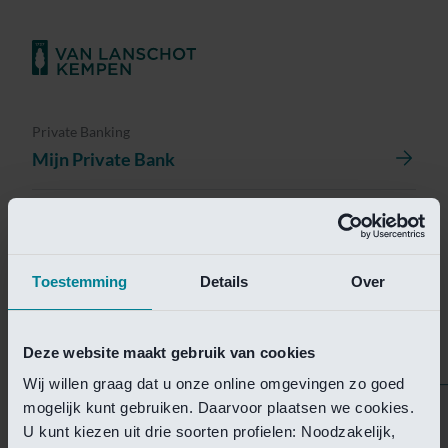
Private Banking
Mijn Private Bank
Investment Management
Investment Management Portal
Toestemming
Details
Over
Investment Banking
Van Lanschot Kempen Research
Deze website maakt gebruik van cookies
Wij willen graag dat u onze online omgevingen zo goed
mogelijk kunt gebruiken. Daarvoor plaatsen we cookies.
Helaas is deze pagina
U kunt kiezen uit drie soorten profielen: Noodzakelijk,