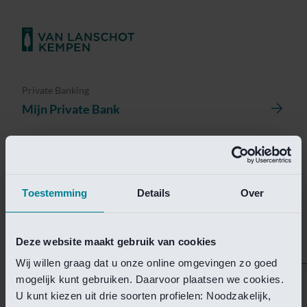
Private Banking
Mijn Private Bank
Investment Management
Investment Management Portal
Toestemming
Details
Over
Investment Banking
Van Lanschot Kempen Research
Deze website maakt gebruik van cookies
Wij willen graag dat u onze online omgevingen zo goed
mogelijk kunt gebruiken. Daarvoor plaatsen we cookies.
Helaas is deze pagina
U kunt kiezen uit drie soorten profielen: Noodzakelijk,