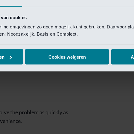
Private Banking
 toegang te krijgen.
Mijn Private Bank
 van cookies
online omgevingen zo goed mogelijk kunt gebruiken. Daarvoor pl
Investment Managemen
elen: Noodzakelijk, Basis en Compleet.
Investment Manag
page is
Investment Banking
en
Cookies weigeren
A
Van Lanschot Kem
olve the problem as quickly as
nvenience.