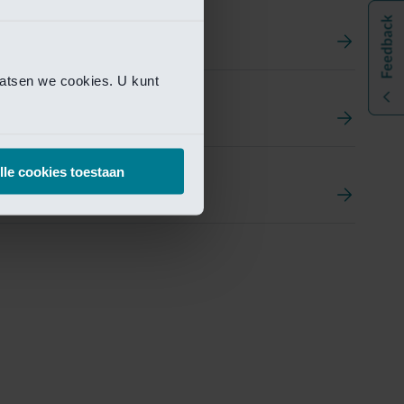
aatsen we cookies. U kunt
t
ement Portal
lle cookies toestaan
pen Research