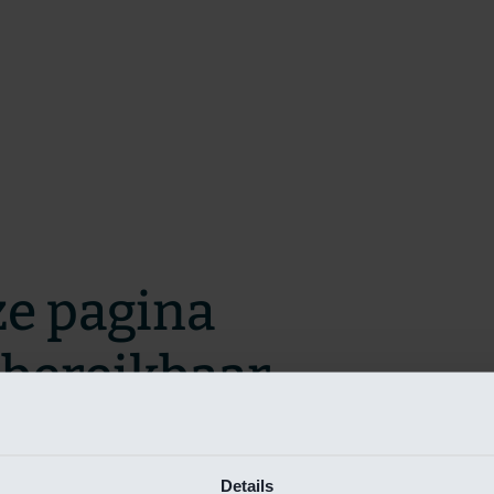
ze pagina
t bereikbaar.
m zo snel mogelijk te verhelpen.
Details