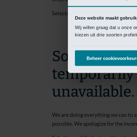
Selecteer een van de login opties om
Deze website maakt gebruik
Wij willen graag dat u onze 
kiezen uit drie soorten profi
Sorry! This 
Beheer cookievoorkeur
temporarily
unavailable.
We are doing everything we can to s
possible. We apologize for the inco