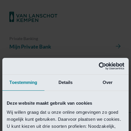
Private Banking
Mijn Private Bank
Investment Management
Investment Management Portal
Toestemming
Details
Over
Investment Banking
Van Lanschot Kempen Research
Deze website maakt gebruik van cookies
Wij willen graag dat u onze online omgevingen zo goed
mogelijk kunt gebruiken. Daarvoor plaatsen we cookies.
Helaas is deze pagina
U kunt kiezen uit drie soorten profielen: Noodzakelijk,