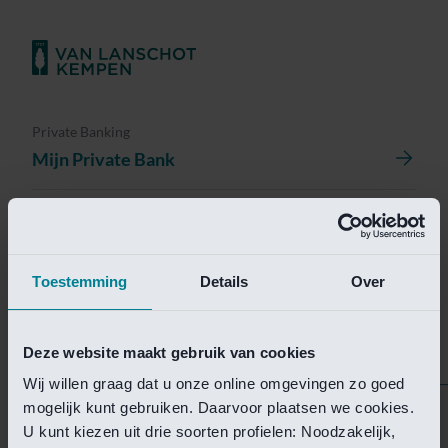
Private Banking
Mijn Private Bank
Investment Management
Investment Management Portal
Toestemming
Details
Over
Investment Banking
Van Lanschot Kempen Research
Deze website maakt gebruik van cookies
Wij willen graag dat u onze online omgevingen zo goed
mogelijk kunt gebruiken. Daarvoor plaatsen we cookies.
Helaas is deze pagina
U kunt kiezen uit drie soorten profielen: Noodzakelijk,