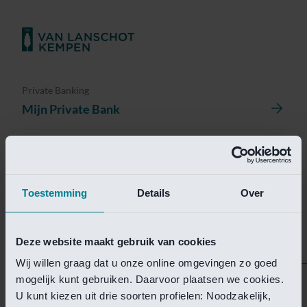
Private Banking
Mijn Private Bank
Investment Management
Investment Management Portal
Toestemming
Details
Over
Investment Banking
Van Lanschot Kempen Research
Deze website maakt gebruik van cookies
Wij willen graag dat u onze online omgevingen zo goed
mogelijk kunt gebruiken. Daarvoor plaatsen we cookies.
Helaas is deze pagina
U kunt kiezen uit drie soorten profielen: Noodzakelijk,