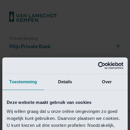
Private Banking
Mijn Private Bank
Investment Management
Investment Management Portal
Toestemming
Details
Over
Investment Banking
Van Lanschot Kempen Research
Deze website maakt gebruik van cookies
Wij willen graag dat u onze online omgevingen zo goed
mogelijk kunt gebruiken. Daarvoor plaatsen we cookies.
Helaas is deze pagina
U kunt kiezen uit drie soorten profielen: Noodzakelijk,