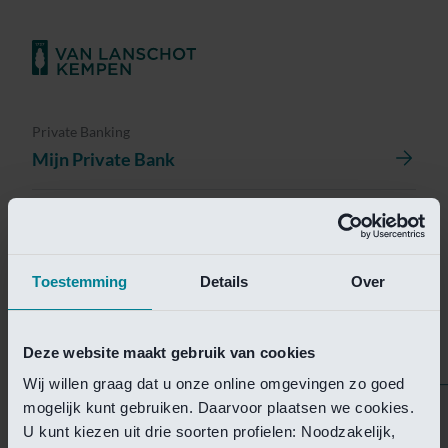
Private Banking
Mijn Private Bank
Investment Management
Investment Management Portal
Toestemming
Details
Over
Investment Banking
Van Lanschot Kempen Research
Deze website maakt gebruik van cookies
Wij willen graag dat u onze online omgevingen zo goed
mogelijk kunt gebruiken. Daarvoor plaatsen we cookies.
Helaas is deze pagina
U kunt kiezen uit drie soorten profielen: Noodzakelijk,