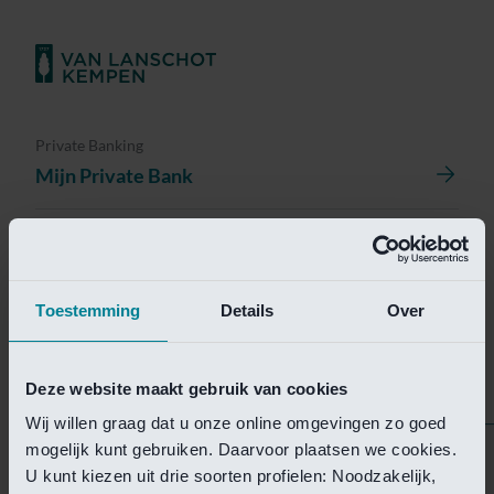
Private Banking
Mijn Private Bank
Investment Management
Investment Management Portal
Toestemming
Details
Over
Investment Banking
Van Lanschot Kempen Research
Deze website maakt gebruik van cookies
Wij willen graag dat u onze online omgevingen zo goed
mogelijk kunt gebruiken. Daarvoor plaatsen we cookies.
Helaas is deze pagina
U kunt kiezen uit drie soorten profielen: Noodzakelijk,