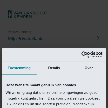
Private Banking
Mijn Private Bank
Investment Management
Investment Management Portal
Toestemming
Details
Over
Investment Banking
Van Lanschot Kempen Research
Deze website maakt gebruik van cookies
Wij willen graag dat u onze online omgevingen zo goed
mogelijk kunt gebruiken. Daarvoor plaatsen we cookies.
Helaas is deze pagina
U kunt kiezen uit drie soorten profielen: Noodzakelijk,