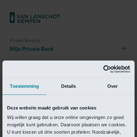
Private Banking
Mijn Private Bank
Investment Management
Investment Management Portal
Toestemming
Details
Over
Investment Banking
Van Lanschot Kempen Research
Deze website maakt gebruik van cookies
Wij willen graag dat u onze online omgevingen zo goed
mogelijk kunt gebruiken. Daarvoor plaatsen we cookies.
Helaas is deze pagina
U kunt kiezen uit drie soorten profielen: Noodzakelijk,