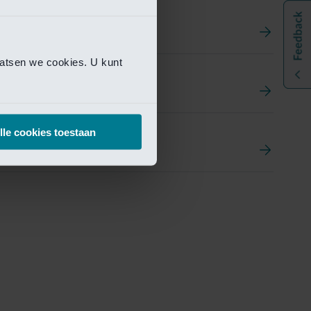
aatsen we cookies. U kunt
t
ement Portal
lle cookies toestaan
pen Research