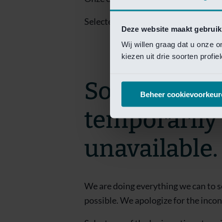
Selecteer een van de login opties om
Deze website maakt gebruik
Wij willen graag dat u onze 
kiezen uit drie soorten profi
Sorry! This 
Beheer cookievoorkeur
temporarily
unavailable.
We are doing everything we can to s
possible. We apologize for the inco