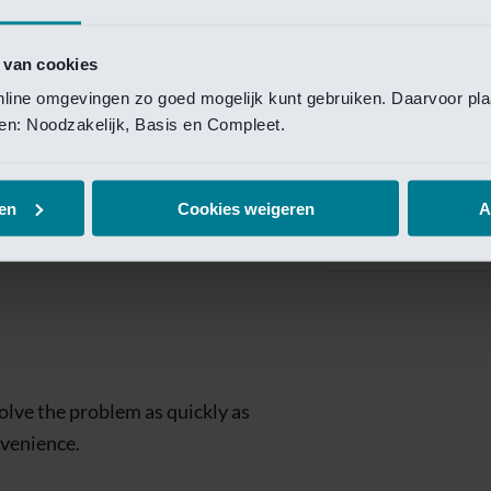
Private Banking
 toegang te krijgen.
Mijn Private Bank
 van cookies
online omgevingen zo goed mogelijk kunt gebruiken. Daarvoor pl
Investment Managemen
elen: Noodzakelijk, Basis en Compleet.
Investment Manag
page is
Investment Banking
en
Cookies weigeren
A
Van Lanschot Kem
olve the problem as quickly as
nvenience.