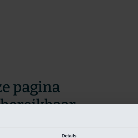
ze pagina
t bereikbaar.
m zo snel mogelijk te verhelpen.
Details