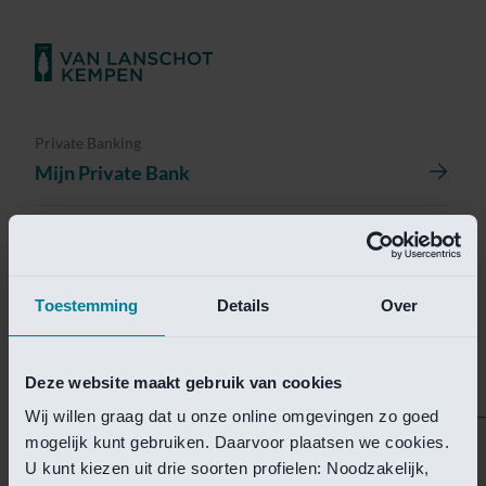
Private Banking
Mijn Private Bank
Investment Management
Investment Management Portal
Toestemming
Details
Over
Investment Banking
Van Lanschot Kempen Research
Deze website maakt gebruik van cookies
Wij willen graag dat u onze online omgevingen zo goed
mogelijk kunt gebruiken. Daarvoor plaatsen we cookies.
Helaas is deze pagina
U kunt kiezen uit drie soorten profielen: Noodzakelijk,