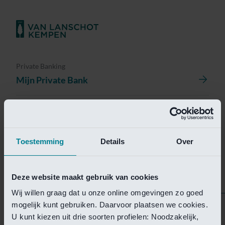
Private Banking
Mijn Private Bank
Investment Management
Investment Management Portal
Toestemming
Details
Over
Investment Banking
Van Lanschot Kempen Research
Deze website maakt gebruik van cookies
Wij willen graag dat u onze online omgevingen zo goed
mogelijk kunt gebruiken. Daarvoor plaatsen we cookies.
Helaas is deze pagina
U kunt kiezen uit drie soorten profielen: Noodzakelijk,