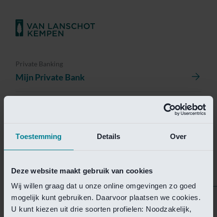
Private Banking
Mijn Private Bank
Investment Management
Investment Management Portal
Toestemming
Details
Over
Investment Banking
Van Lanschot Kempen Research
Deze website maakt gebruik van cookies
Wij willen graag dat u onze online omgevingen zo goed
mogelijk kunt gebruiken. Daarvoor plaatsen we cookies.
Helaas is deze pagina
U kunt kiezen uit drie soorten profielen: Noodzakelijk,